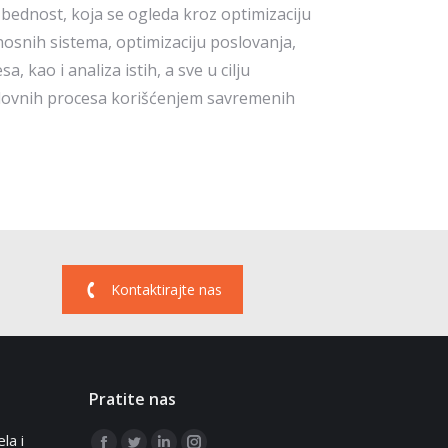
bednost, koja se ogleda kroz optimizaciju
osnih sistema, optimizaciju poslovanja,
, kao i analiza istih, a sve u cilju
lovnih procesa korišćenjem savremenih
Kontaktirajte nas
Pratite nas
la i
Find us on: