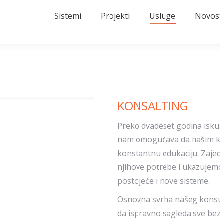
Sistemi
Projekti
Usluge
Novost
KONSALTING
Preko dvadeset godina isku
nam omogućava da našim kl
konstantnu edukaciju. Zaje
njihove potrebe i ukazujemo
postojeće i nove sisteme.
Osnovna svrha našeg konsu
da ispravno sagleda sve be