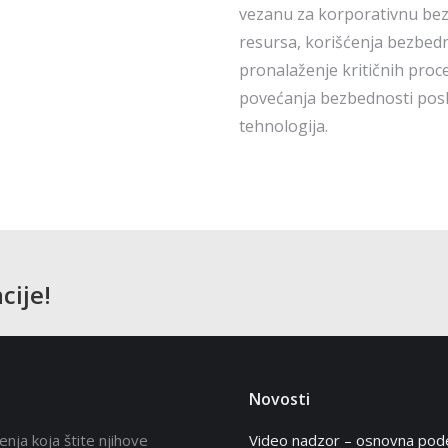
vezanu za korporativnu bez
resursa, korišćenja bezbedn
pronalaženje kritičnih procesa
povećanja bezbednosti pos
tehnologija.
cije!
Novosti
enja koja štite njihove
Video nadzor – osnovna pode