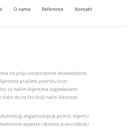
i
O nama
Reference
Kontakt
stva na polju korporativne bezebednosti
ijentima pružimo podršku kroz
dno sa našim klijentima sagledavamo
 kako da na što bolji način iskoriste
ltantskog angažovanja je pomoć klijentu
zbednosne aspekte i donese pravu odluku