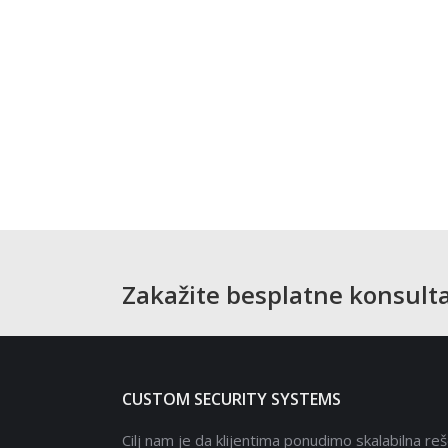
Zakažite besplatne konsulta
CUSTOM SECURITY SYSTEMS
Cilj nam je da klijentima ponudimo skalabilna reš