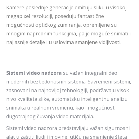
Kamere poslednje generacije emituju sliku u visokoj
megapixel rezoluciji, poseduju fantastične
mogućnosti optičkog zumiranja, opremljene su
mnogim naprednim funkcijma, pa je moguće snimati i
najjasnije detalje i u uslovima smanjene vidljivosti.
Sistemi video nadzora
su važan integralni deo
modernih bezbedonosnih sistema. Savremeni sistemi,
zasnovani na najnovijoj tehnologiji, podržavaju visok
nivo kvaliteta slike, automatsku inteligentnu analizu
snimaka u realnom vremenu, kao i mogućnost
dugotrajnog čuvanja video materijala.
Sistemi video nadzora predstavljaju važan sigurnosni
alat u zaštiti ljudi i imovine, utiču na smanjenje šteta