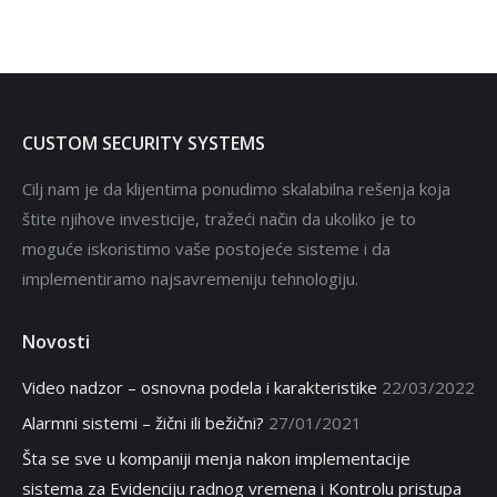
Dahua
CUSTOM SECURITY SYSTEMS
Cilj nam je da klijentima ponudimo skalabilna rešenja koja
štite njihove investicije, tražeći način da ukoliko je to
moguće iskoristimo vaše postojeće sisteme i da
implementiramo najsavremeniju tehnologiju.
Novosti
Video nadzor – osnovna podela i karakteristike
22/03/2022
Alarmni sistemi – žični ili bežični?
27/01/2021
Šta se sve u kompaniji menja nakon implementacije
sistema za Evidenciju radnog vremena i Kontrolu pristupa