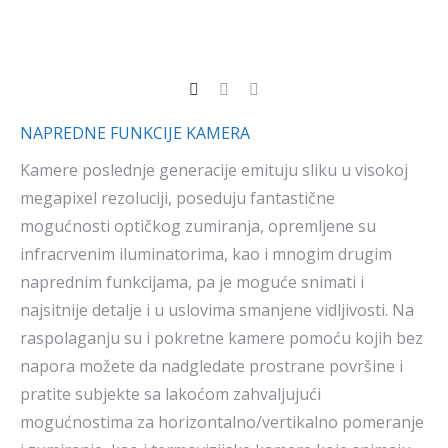
NAPREDNE FUNKCIJE KAMERA
Kamere poslednje generacije emituju sliku u visokoj
megapixel rezoluciji, poseduju fantastične
mogućnosti optičkog zumiranja, opremljene su
infracrvenim iluminatorima, kao i mnogim drugim
naprednim funkcijama, pa je moguće snimati i
najsitnije detalje i u uslovima smanjene vidljivosti. Na
raspolaganju su i pokretne kamere pomoću kojih bez
napora možete da nadgledate prostrane površine i
pratite subjekte sa lakoćom zahvaljujući
mogućnostima za horizontalno/vertikalno pomeranje