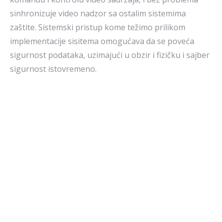
sinhronizuje video nadzor sa ostalim sistemima
zaštite. Sistemski pristup kome težimo prilikom
implementacije sisitema omogućava da se poveća
sigurnost podataka, uzimajući u obzir i fizičku i sajber
sigurnost istovremeno.
NAŠI PARTNERI
American Dynamics
Exacq
Illustra
Hikvision