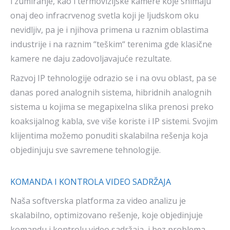
i zumiranje, kao i termovizijske kamere koje snimaju
onaj deo infracrvenog svetla koji je ljudskom oku
nevidljiv, pa je i njihova primena u raznim oblastima
industrije i na raznim “teškim“ terenima gde klasične
kamere ne daju zadovoljavajuće rezultate.
Razvoj IP tehnologije odrazio se i na ovu oblast, pa se
danas pored analognih sistema, hibridnih analognih
sistema u kojima se megapixelna slika prenosi preko
koaksijalnog kabla, sve više koriste i IP sistemi. Svojim
klijentima možemo ponuditi skalabilna rešenja koja
objedinjuju sve savremene tehnologije.
KOMANDA I KONTROLA VIDEO SADRŽAJA
Naša softverska platforma za video analizu je
skalabilno, optimizovano rešenje, koje objedinjuje
komandu i kontrolu video sadržaja, i bez problema