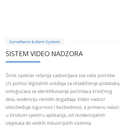
Surveillance & Alarm Systems
SISTEM VIDEO NADZORA
Širok spektar rešenja zadovoljava sve vaše potrebe.
Uz pomoć digitalnih uređaja za skladištenje podataka,
omogućava se identifikovanje počinilaca krivičnog
dela, evidenciju nemilih događaja. Video nadzor
obezbeđuje sigurnost i bezbednost, a primenu nalazi
u širokom spektru aplikacija, od rezidencijalnih
objekata do velikih industrijskih sistema.