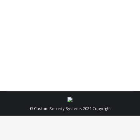
karakteristike
Sigurnost i bezbednost su nešto čemu svi teže,
bilo da je u pitanju kuća/stan, vikendica, garaža,
kancelarija ili neki drugi poslovni prostor.
Osnovna namena video nadzora je tehnička
zaštita ljudi i imovine od eventualnih provala i
krađa, ali se pokazuje vrlo korisnim i kada su
druge svrhe u pitanju. Vlasnicima prodajnih
objekata video nadzor se…
© Custom Security Systems 2021 Copyright