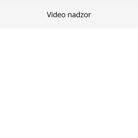
Video nadzor
Video nadzor – osnovna podela i