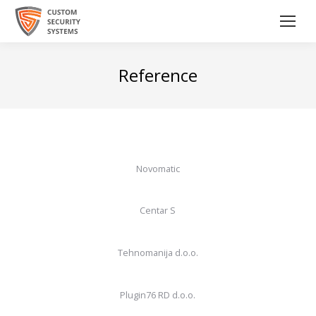
Reference
Novomatic
Centar S
Tehnomanija d.o.o.
Plugin76 RD d.o.o.