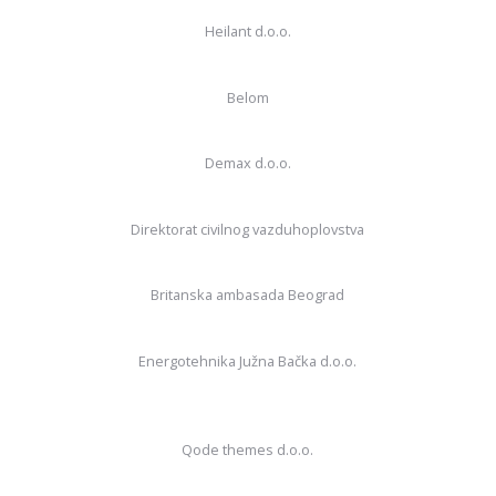
Heilant d.o.o.
Belom
Demax d.o.o.
Direktorat civilnog vazduhoplovstva
Britanska ambasada Beograd
Energotehnika Južna Bačka d.o.o.
Qode themes d.o.o.