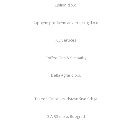
Epilion d.o.o.
Kupujem prodajem advertajzing d.o.o.
ICL Services
Coffee, Tea & Simpathy
Delta Agrar d.o.o.
Takeda GmbH predstavništvo Srbija
SIA RS d.o.o. Beograd