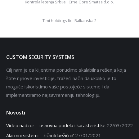
Kontrola letenja Srbije i Crne Gore Smatsa d.o.o.
Timi holdings ltd. Balkanska 2
CUSTOM SECURITY SYSTEMS
Cilj nam je da klijentima ponudimo skalabilna rešenja koja
štite njihove investicije, tražeći način da ukoliko je to
moguće iskoristimo vaše postojeće sisteme i da
implementiramo najsavremeniju tehnologiju.
Novosti
Video nadzor – osnovna podela i karakteristike
22/03/2022
Alarmni sistemi – žični ili bežični?
27/01/2021