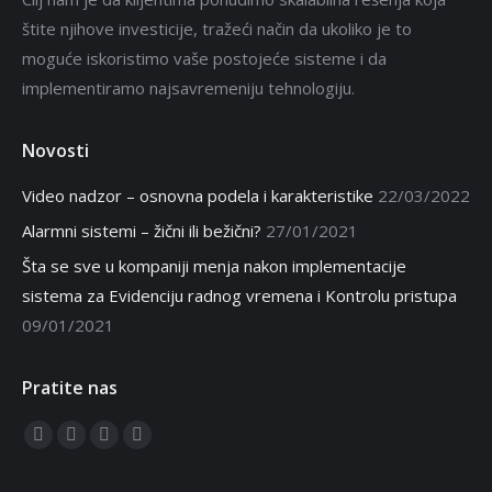
štite njihove investicije, tražeći način da ukoliko je to
moguće iskoristimo vaše postojeće sisteme i da
implementiramo najsavremeniju tehnologiju.
Novosti
Video nadzor – osnovna podela i karakteristike
22/03/2022
Alarmni sistemi – žični ili bežični?
27/01/2021
Šta se sve u kompaniji menja nakon implementacije
sistema za Evidenciju radnog vremena i Kontrolu pristupa
09/01/2021
Pratite nas
Find us on:
Facebook
Twitter
Linkedin
Instagram
page
page
page
page