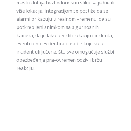
mestu dobija bezbedonosnu sliku sa jedne ili
više lokacija. Integracijom se postiže da se
alarmi prikazuju u realnom vremenu, da su
potkrepljeni snimkom sa sigurnosnih
kamera, da je lako utvrditi lokaciju incidenta,
eventualno evidentirati osobe koje su u
incident uključene, što sve omogućuje službi
obezbeđenja pravovremen odziv i bržu
reakciju.