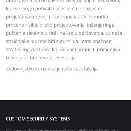
obrazovanih stručnjaka sa višegodišnjim iskustvom,
koji se mogu pohvaliti učešćem na najvećim
projektima u zemlji i inostranstvu. Od trenutka
procene rizika, preko projektovanja, inženjeringa,
puštanja sistema u rad i na kraju održavanja, uz naše
stručnjake možete biti sigurni da imate snažnog
strateškog partnera koji će vam ponuditi primenjiva
rešenja uz brz povrat investicija.
Zadovoljstvo korisnika je naša satisfakcija.
CUSTOM SECURITY SYSTEMS
Cilj nam je da klijentima ponudimo skalabilna rešenja koja