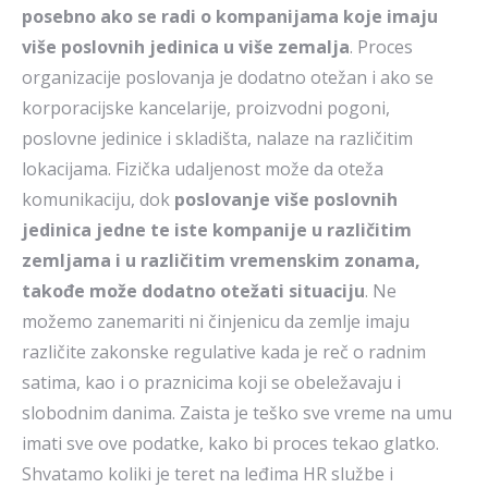
posebno ako se radi o kompanijama koje imaju
više poslovnih jedinica u više zemalja
. Proces
organizacije poslovanja je dodatno otežan i ako se
korporacijske kancelarije, proizvodni pogoni,
poslovne jedinice i skladišta, nalaze na različitim
lokacijama. Fizička udaljenost može da oteža
komunikaciju, dok
poslovanje više poslovnih
jedinica jedne te iste kompanije u različitim
zemljama i u različitim vremenskim zonama,
takođe može dodatno otežati situaciju
. Ne
možemo zanemariti ni činjenicu da zemlje imaju
različite zakonske regulative kada je reč o radnim
satima, kao i o praznicima koji se obeležavaju i
slobodnim danima. Zaista je teško sve vreme na umu
imati sve ove podatke, kako bi proces tekao glatko.
Shvatamo koliki je teret na leđima HR službe i