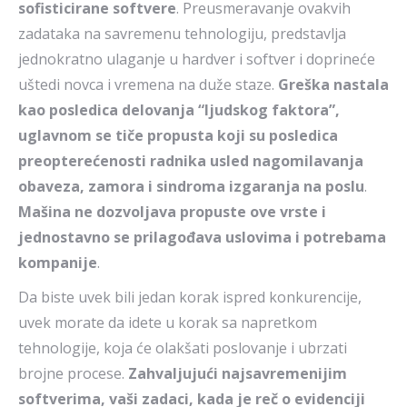
sofisticirane softvere
. Preusmeravanje ovakvih
zadataka na savremenu tehnologiju, predstavlja
jednokratno ulaganje u hardver i softver i doprineće
uštedi novca i vremena na duže staze.
Greška nastala
kao posledica delovanja “ljudskog faktora”,
uglavnom se tiče propusta koji su posledica
preopterećenosti radnika usled nagomilavanja
obaveza, zamora i sindroma izgaranja na poslu
.
Mašina ne dozvoljava propuste ove vrste i
jednostavno se prilagođava uslovima i potrebama
kompanije
.
Da biste uvek bili jedan korak ispred konkurencije,
uvek morate da idete u korak sa napretkom
tehnologije, koja će olakšati poslovanje i ubrzati
brojne procese.
Zahvaljujući najsavremenijim
softverima, vaši zadaci, kada je reč o evidenciji