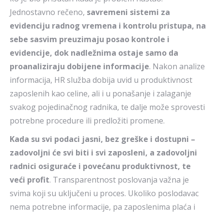
Jednostavno rečeno,
savremeni sistemi za
evidenciju radnog vremena i kontrolu pristupa, na
sebe sasvim preuzimaju posao kontrole i
evidencije, dok nadležnima ostaje samo da
proanaliziraju dobijene informacije
. Nakon analize
informacija, HR služba dobija uvid u produktivnost
zaposlenih kao celine, ali i u ponašanje i zalaganje
svakog pojedinačnog radnika, te dalje može sprovesti
potrebne procedure ili predložiti promene.
Kada su svi podaci jasni, bez greške i dostupni –
zadovoljni će svi biti i svi zaposleni, a zadovoljni
radnici osiguraće i povećanu produktivnost, te
veći profit
. Transparentnost poslovanja važna je
svima koji su uključeni u proces. Ukoliko poslodavac
nema potrebne informacije, pa zaposlenima plaća i