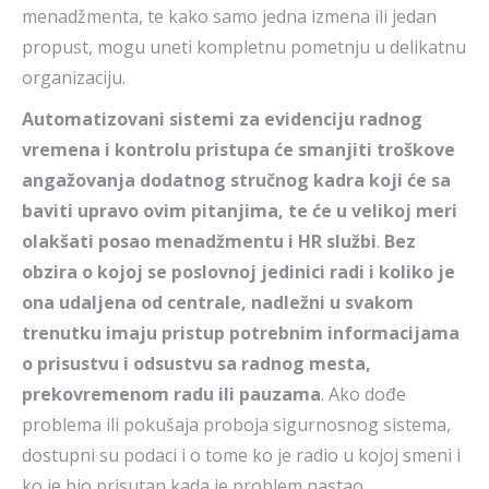
menadžmenta, te kako samo jedna izmena ili jedan
propust, mogu uneti kompletnu pometnju u delikatnu
organizaciju.
Automatizovani sistemi za evidenciju radnog
vremena i kontrolu pristupa će smanjiti troškove
angažovanja dodatnog stručnog kadra koji će sa
baviti upravo ovim pitanjima, te će u velikoj meri
olakšati posao menadžmentu i HR službi
.
Bez
obzira o kojoj se poslovnoj jedinici radi i koliko je
ona udaljena od centrale, nadležni u svakom
trenutku imaju pristup potrebnim informacijama
o prisustvu i odsustvu sa radnog mesta,
prekovremenom radu ili pauzama
. Ako dođe
problema ili pokušaja proboja sigurnosnog sistema,
dostupni su podaci i o tome ko je radio u kojoj smeni i
ko je bio prisutan kada je problem nastao.