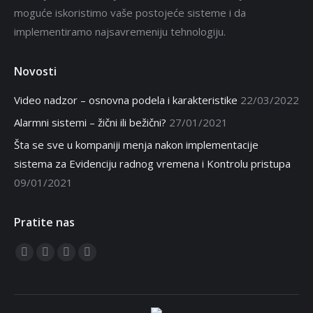
moguće iskoristimo vaše postojeće sisteme i da
implementiramo najsavremeniju tehnologiju.
Novosti
Video nadzor – osnovna podela i karakteristike
22/03/2022
Alarmni sistemi – žični ili bežični?
27/01/2021
Šta se sve u kompaniji menja nakon implementacije
sistema za Evidenciju radnog vremena i Kontrolu pristupa
09/01/2021
Pratite nas
Find us on:
Facebook
Twitter
Linkedin
Instagram
page
page
page
page
opens
opens
opens
opens