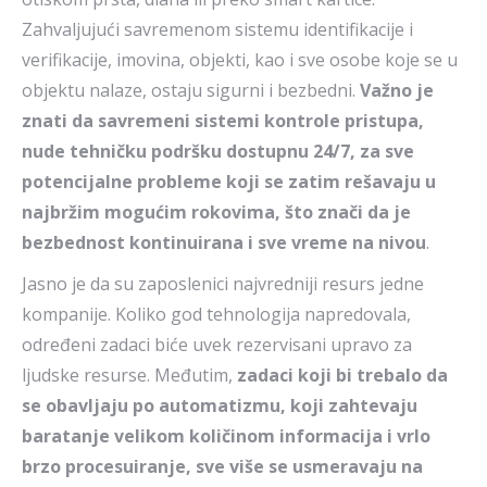
Zahvaljujući savremenom sistemu identifikacije i
verifikacije, imovina, objekti, kao i sve osobe koje se u
objektu nalaze, ostaju sigurni i bezbedni.
Važno je
znati da savremeni sistemi kontrole pristupa,
nude tehničku podršku dostupnu 24/7, za sve
potencijalne probleme koji se zatim rešavaju u
najbržim mogućim rokovima, što znači da je
bezbednost kontinuirana i sve vreme na nivou
.
Jasno je da su zaposlenici najvredniji resurs jedne
kompanije. Koliko god tehnologija napredovala,
određeni zadaci biće uvek rezervisani upravo za
ljudske resurse. Međutim,
zadaci koji bi trebalo da
se obavljaju po automatizmu, koji zahtevaju
baratanje velikom količinom informacija i vrlo
brzo procesuiranje, sve više se usmeravaju na