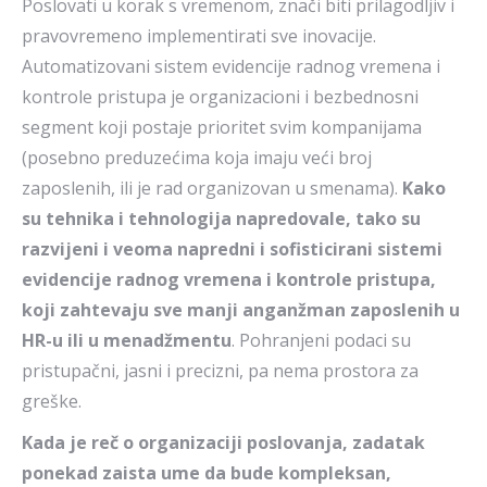
Poslovati u korak s vremenom, znači biti prilagodljiv i
pravovremeno implementirati sve inovacije.
Automatizovani sistem evidencije radnog vremena i
kontrole pristupa je organizacioni i bezbednosni
segment koji postaje prioritet svim kompanijama
(posebno preduzećima koja imaju veći broj
zaposlenih, ili je rad organizovan u smenama).
Kako
su tehnika i tehnologija napredovale, tako su
razvijeni i veoma napredni i sofisticirani sistemi
evidencije radnog vremena i kontrole pristupa,
koji zahtevaju sve manji anganžman zaposlenih u
HR-u ili u menadžmentu
. Pohranjeni podaci su
pristupačni, jasni i precizni, pa nema prostora za
greške.
Kada je reč o organizaciji poslovanja, zadatak
ponekad zaista ume da bude kompleksan,