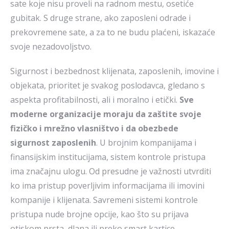
sate koje nisu proveli na radnom mestu, osetiće
gubitak. S druge strane, ako zaposleni odrade i
prekovremene sate, a za to ne budu plaćeni, iskazaće
svoje nezadovoljstvo.
Sigurnost i bezbednost klijenata, zaposlenih, imovine i
objekata, prioritet je svakog poslodavca, gledano s
aspekta profitabilnosti, ali i moralno i etički.
Sve
moderne organizacije moraju da zaštite svoje
fizičko i mrežno vlasništvo i da obezbede
sigurnost zaposlenih
. U brojnim kompanijama i
finansijskim institucijama, sistem kontrole pristupa
ima značajnu ulogu. Od presudne je važnosti utvrditi
ko ima pristup poverljivim informacijama ili imovini
kompanije i klijenata. Savremeni sistemi kontrole
pristupa nude brojne opcije, kao što su prijava
otiskom prsta, dlana ili preko smart kartice.