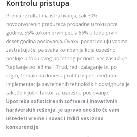
Kontrolu pristupa
Prema rezultatima istraživanja, čak 30%
novootvorenih preduzeća propadne u toku prve
godine, 55% tokom prvih pet, a 66% u toku prvih
deset godina poslovanja. Ovakvi podaci deluju veoma
zastrašujuće, pa svaka kompanija koja uspešno
posluje u toku ovog početnog perioda, već zaslužuje
“tapšanje po leđima”. Trud, rad i zalaganje bi, po
logici, trebalo da donesu profit i uspeh, međutim
implementacija savremenih tehnoloških dostignuća je
takođe ključni faktor za uspešno poslovanje.
Upotreba sofisticiranih softvera i inovativnih
hardverskih rešenja, je upravo ono što će vam
uštedeti vreme i novac i izdići vas iznad
konkurencije
.