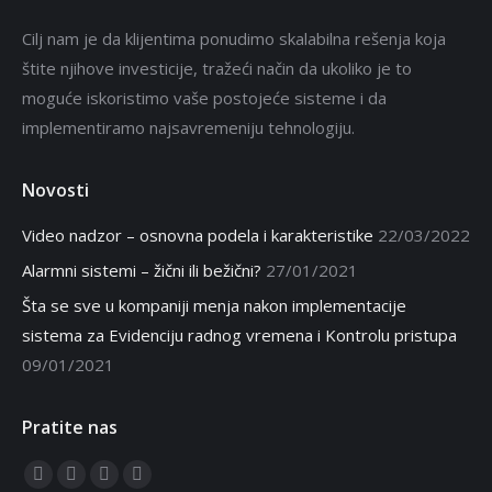
Cilj nam je da klijentima ponudimo skalabilna rešenja koja
štite njihove investicije, tražeći način da ukoliko je to
moguće iskoristimo vaše postojeće sisteme i da
implementiramo najsavremeniju tehnologiju.
Novosti
Video nadzor – osnovna podela i karakteristike
22/03/2022
Alarmni sistemi – žični ili bežični?
27/01/2021
Šta se sve u kompaniji menja nakon implementacije
sistema za Evidenciju radnog vremena i Kontrolu pristupa
09/01/2021
Pratite nas
Find us on:
Facebook
Twitter
Linkedin
Instagram