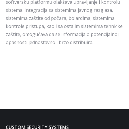
softversku platformu olakšava upravljanje i kontrolu
sistema. Integracija sa sistemima javnog razglasa,
sistemima zaštite od požara, bolardima, sistemima
kontrole pristupa, kao i sa ostalim sistemima tehničke
zaštite, omogućava da se informacija o potencijalnoj
opasnosti jednostavno i brzo distribuira.
NAŠI PARTNERI
Telegrafia
Eaton
CUSTOM SECURITY SYSTEMS